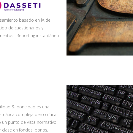
samiento basado en IA de
tipo de cuestionarios y
entos. Reporting instantáneo
bilidad & Idoneidad es una
emática compleja pero crítica
 un punto de vista normativo
r clase en fondos, bonos,