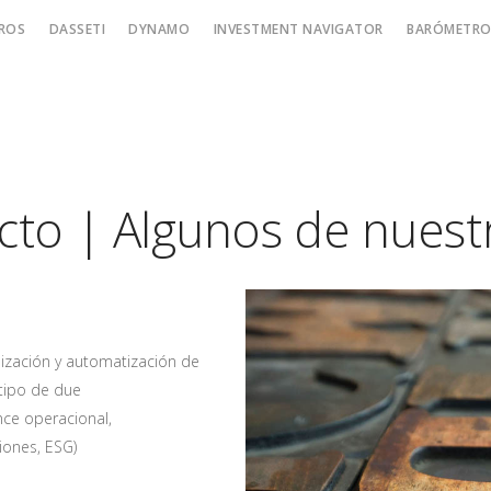
ROS
DASSETI
DYNAMO
INVESTMENT NAVIGATOR
BARÓMETRO 
to | Algunos de nuest
alización y automatización de
tipo de due
nce operacional,
iones, ESG)