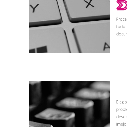
Proce
todo 
docum
Elegi
probl
desde
(mejo