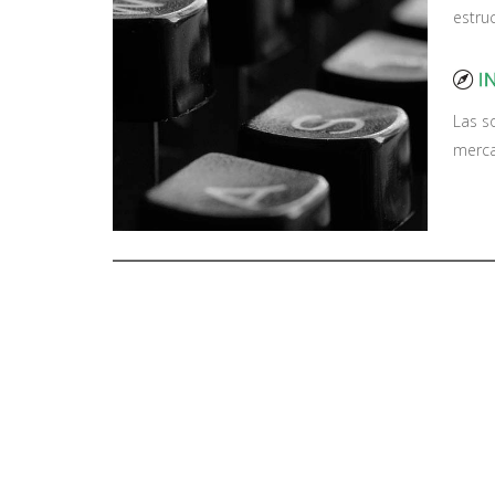
estruc
Las s
mercad