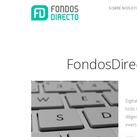
SOBRE NOSOT
FondosDirec
Digit
todo 
dilige
invers